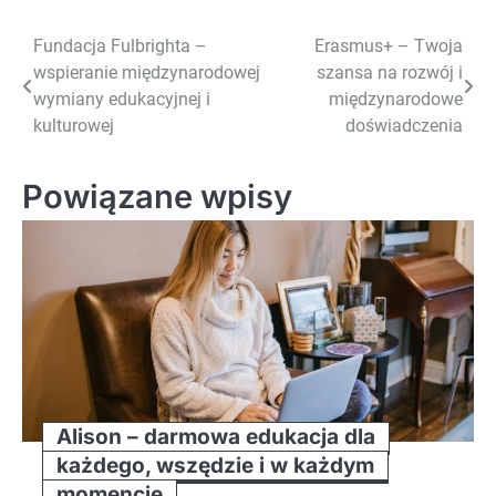
Nawigacja
Fundacja Fulbrighta –
Erasmus+ – Twoja
wspieranie międzynarodowej
szansa na rozwój i
wpisu
wymiany edukacyjnej i
międzynarodowe
kulturowej
doświadczenia
Powiązane wpisy
Alison – darmowa edukacja dla
każdego, wszędzie i w każdym
momencie