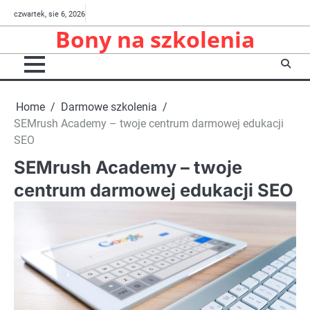
Skip
O
O
Rekrutacja
czwartek, sie 6, 2026
to
Bony na szkolenia
serwisie
projekcie
content
Home
Darmowe szkolenia
SEMrush Academy – twoje centrum darmowej edukacji
SEO
SEMrush Academy – twoje
centrum darmowej edukacji SEO