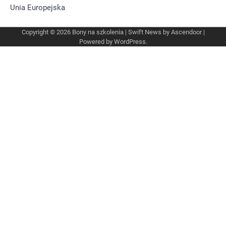
Unia Europejska
Copyright © 2026
Bony na szkolenia
| Swift News by
Ascendoor
|
Powered by
WordPress
.