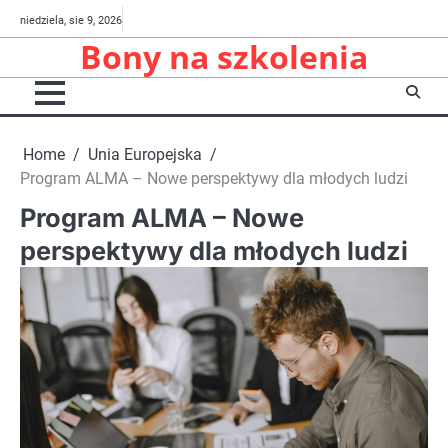
Skip
O
O
Rekrutacja
niedziela, sie 9, 2026
to
Bony na szkolenia
serwisie
projekcie
content
Home
Unia Europejska
Program ALMA – Nowe perspektywy dla młodych ludzi
Program ALMA – Nowe
perspektywy dla młodych ludzi