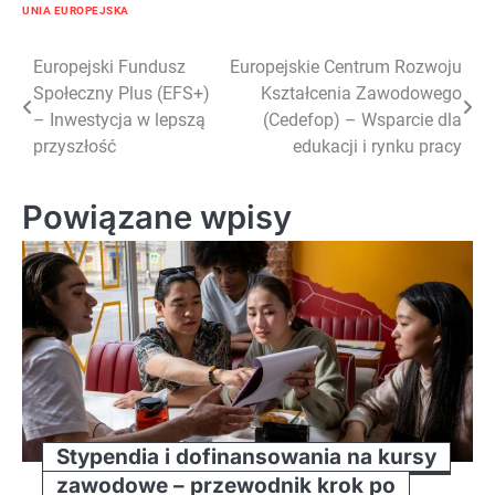
UNIA EUROPEJSKA
Nawigacja
Europejski Fundusz
Europejskie Centrum Rozwoju
Społeczny Plus (EFS+)
Kształcenia Zawodowego
wpisu
– Inwestycja w lepszą
(Cedefop) – Wsparcie dla
przyszłość
edukacji i rynku pracy
Powiązane wpisy
Stypendia i dofinansowania na kursy
zawodowe – przewodnik krok po