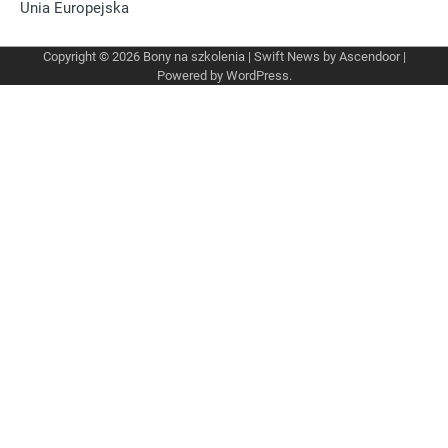
Unia Europejska
Copyright © 2026
Bony na szkolenia
| Swift News by
Ascendoor
|
Powered by
WordPress
.